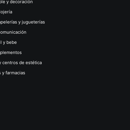
le y decoración
lojería
apelerías y jugueterías
comunicación
il y bebe
plementos
y centros de estética
 y farmacias