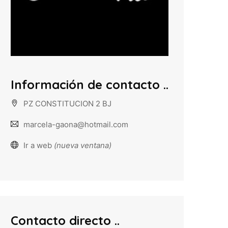
Información de contacto
PZ CONSTITUCION 2 BJ
marcela-gaona@hotmail.com
Ir a web
(nueva ventana)
Contacto directo