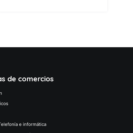
as de comercios
n
icos
Telefonía e informática