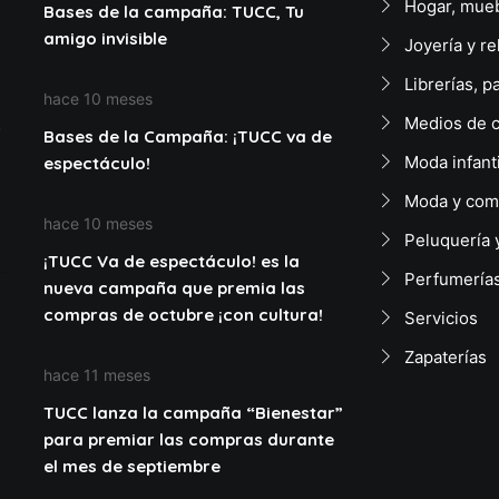
Hogar, mueb
Bases de la campaña: TUCC, Tu
amigo invisible
Joyería y re
Librerías, p
hace 10 meses
Medios de 
Bases de la Campaña: ¡TUCC va de
Moda infant
espectáculo!
Moda y com
hace 10 meses
Peluquería 
¡TUCC Va de espectáculo! es la
Perfumerías
nueva campaña que premia las
compras de octubre ¡con cultura!
Servicios
Zapaterías
hace 11 meses
TUCC lanza la campaña “Bienestar”
para premiar las compras durante
el mes de septiembre