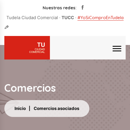
Nuestras redes:
Tudela Ciudad Comercial ·
TUCC
·
#YoSiComproEnTudela
Comercios
Inicio
Comercios asociados