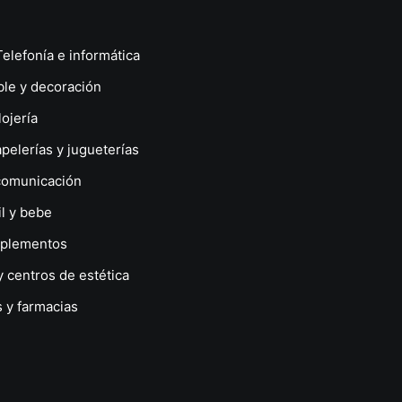
Telefonía e informática
le y decoración
lojería
apelerías y jugueterías
comunicación
il y bebe
plementos
y centros de estética
 y farmacias