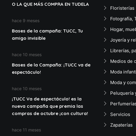
O LA QUE MÁS COMPRA EN TUDELA
Floristerías
Fotografía, 
hace 9 meses
Hogar, mueb
Bases de la campaña: TUCC, Tu
amigo invisible
Joyería y re
Librerías, p
hace 10 meses
Medios de 
Bases de la Campaña: ¡TUCC va de
Moda infant
espectáculo!
Moda y com
hace 10 meses
Peluquería 
¡TUCC Va de espectáculo! es la
Perfumerías
nueva campaña que premia las
compras de octubre ¡con cultura!
Servicios
Zapaterías
hace 11 meses