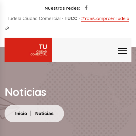
Nuestras redes:
Tudela Ciudad Comercial ·
TUCC
·
#YoSiComproEnTudela
Noticias
Inicio
Noticias