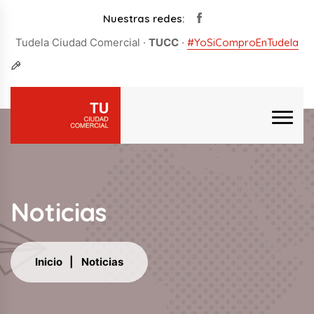
Nuestras redes:
Tudela Ciudad Comercial ·
TUCC
·
#YoSiComproEnTudela
Noticias
Inicio
Noticias