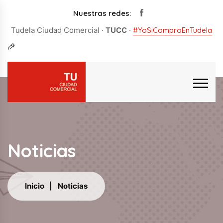
Nuestras redes:
Tudela Ciudad Comercial ·
TUCC
·
#YoSiComproEnTudela
Noticias
Inicio
Noticias