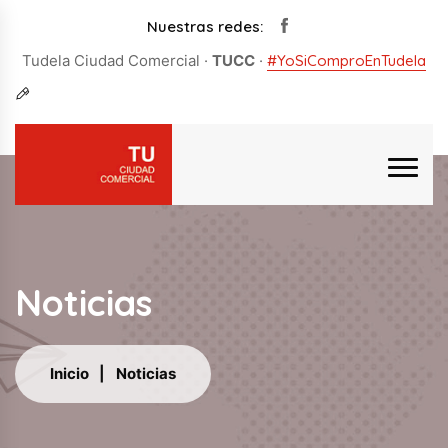
Nuestras redes:
Tudela Ciudad Comercial ·
TUCC
·
#YoSiComproEnTudela
Noticias
Inicio
Noticias