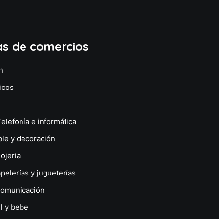
as de comercios
n
icos
Telefonía e informática
le y decoración
lojería
apelerías y jugueterías
comunicación
il y bebe