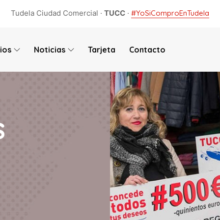
Tudela Ciudad Comercial ·
TUCC
·
#YoSiComproEnTudela
ios
Noticias
Tarjeta
Contacto
s