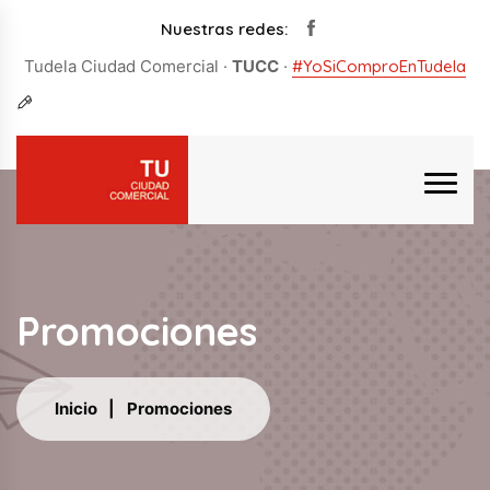
Nuestras redes:
Tudela Ciudad Comercial ·
TUCC
·
#YoSiComproEnTudela
Promociones
Inicio
Promociones