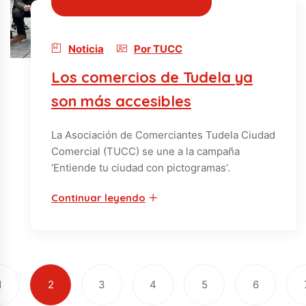
07/04/2022 · hace 4 años
Noticia
Por TUCC
Los comercios de Tudela ya
son más accesibles
La Asociación de Comerciantes Tudela Ciudad
Comercial (TUCC) se une a la campaña
‘Entiende tu ciudad con pictogramas’.
Continuar leyendo
1
2
3
4
5
6