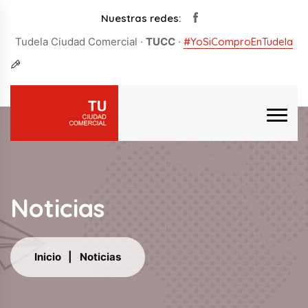
Nuestras redes:
Tudela Ciudad Comercial ·
TUCC
·
#YoSiComproEnTudela
Noticias
Inicio
Noticias