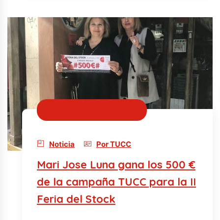
11/11/2022 · hace 3 años
Noticia
Por TUCC
Mari Jose Luna gana los 500 €
de la campaña TUCC para la II
Feria del Stock