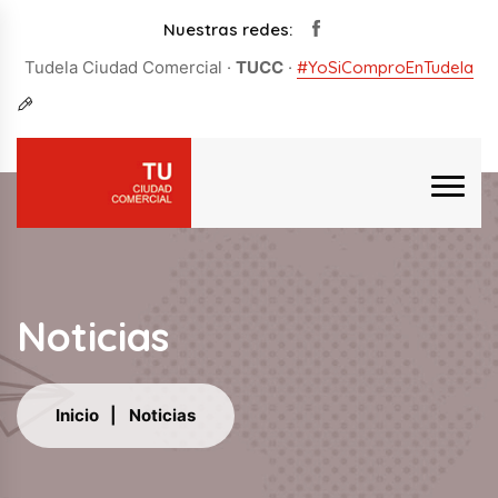
Nuestras redes:
Tudela Ciudad Comercial ·
TUCC
·
#YoSiComproEnTudela
Noticias
Inicio
Noticias