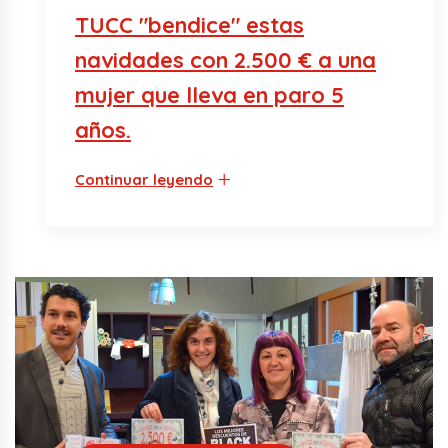
TUCC "bendice" estas
navidades con 2.500 € a una
mujer que lleva en paro 5
años.
Continuar leyendo